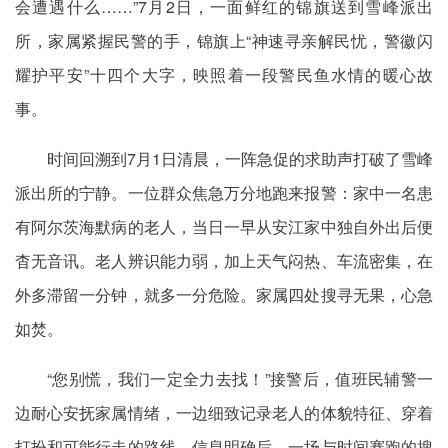
会遭遇什么……”7月2日，一面鲜红的锦旗送到雪峰派出
所，家属紧握民警的手，锦旗上“神速寻亲解民忧，警徽闪
耀护平安”十四个大字，映照着一段警民鱼水情的暖心故
事。
时间回溯到7月1日清晨，一阵急促的求助声打破了雪峰
派出所的宁静。一位群众焦急万分地跑来报警：家中一名患
有阿尔茨海默病的老人，当日一早从安江家中独自外出后便
杳无音讯。老人辨识能力弱，加上天气闷热、车流密集，在
外多滞留一分钟，就多一分危险。家属四处搜寻无果，心急
如焚。
“您别慌，我们一定全力去找！”接警后，值班民辅警一
边耐心安抚家属情绪，一边细致记录老人的体貌特征、穿着
打扮和可能行走的路线。信息明确后，一场与时间赛跑的搜