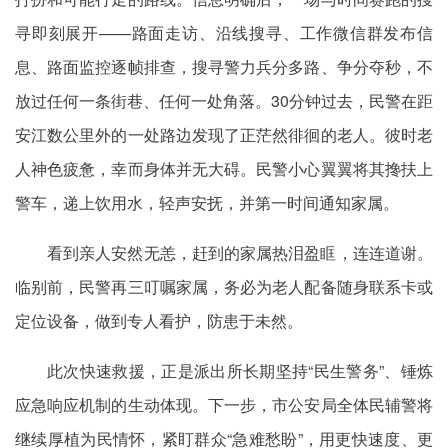
寻即刻展开——路面走访、沿线搜寻、工作微信群发布信
息、路面监控逐帧排查，搜寻警力兵分多路、争分夺秒，不
放过任何一条街巷、任何一处角落。30分钟过去，民警在距
安江数公里外的一处路边发现了正茫然徘徊的老人。彼时老
人神色疲惫，幸而身体并无大碍。民警小心翼翼将其搀扶上
警车，递上饮用水，轻声安抚，并第一时间通知家属。
看到亲人安然无恙，赶到的家属热泪盈眶，连连道谢。
临别前，民警再三叮嘱家属，务必为老人配备随身联系卡或
定位设备，做到专人看护，防患于未然。
此次快速救援，正是派出所长期坚持“民生警务”、锤炼
应急响应机制的生动体现。下一步，市公安局全体民辅警将
继续厚植为民情怀，紧盯群众“急难愁盼”，用更快速度、更