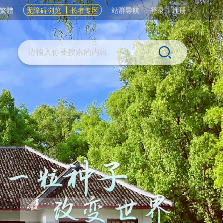
繁體
无障碍浏览
长者专区
站群导航
登录
|
注册