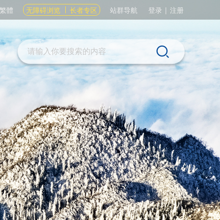
繁體
无障碍浏览
长者专区
站群导航
登录
|
注册