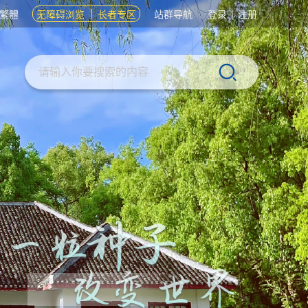
繁體
无障碍浏览
长者专区
站群导航
登录
|
注册