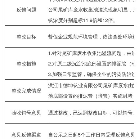
反馈
问题
公司尾矿库废水收集池溢流现象明显，二
钒浓度分别超标11.9倍和12倍。
整改
目标
督促企业规范环境管理，依法查处环境违
1.针对尾矿库废水收集池溢流问题，由
整改
措施
2.对原二级沉淀池底部设置的排泥管（暗
3.加强日常监管，确保企业的污染防治设
洪江市德坤钒业有限公司尾矿库废水由洪
整改完成情况
池底部设置的排泥管（暗管）实施封堵；
验收销号意见
通过整改，已达到整改目标，可以销号。
意见反馈渠道
自公示之日起5个工作日内受理反馈意见，反馈电话：