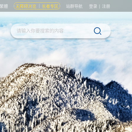
繁體
无障碍浏览
长者专区
站群导航
登录
|
注册