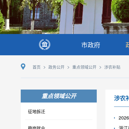
市政府
>
>
>
首页
政务公开
重点领域公开
涉农补贴
重点领域公开
涉农
征地拆迁
20
洪江
稳岗就业