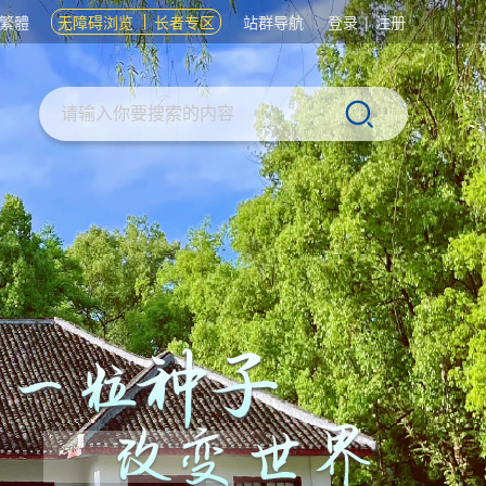
繁體
无障碍浏览
长者专区
站群导航
登录
|
注册