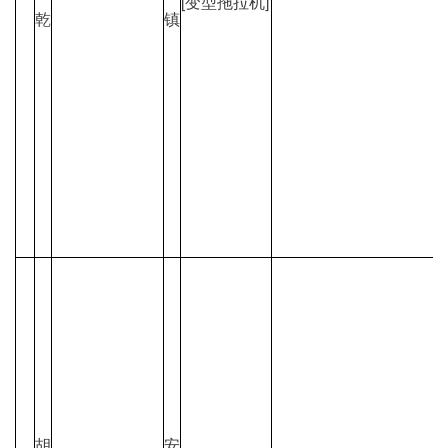
[变型拖拉机]
乾
镇
胡
安