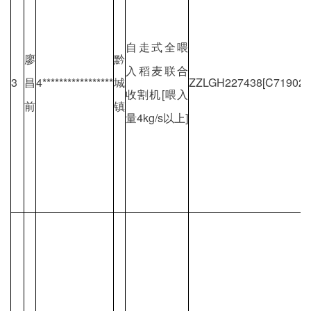
自走式全喂
廖
黔
入稻麦联合
3
昌
4*****************
城
ZZLGH227438[C719026
收割机[喂入
前
镇
量4kg/s以上]