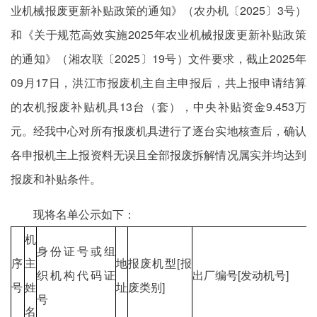
业机械报废更新补贴政策的通知》（农办机〔2025〕3号）
和《关于规范高效实施2025年农业机械报废更新补贴政策
的通知》（湘农联〔2025〕19号）文件要求，截止2025年
09月17日，洪江市报废机主自主申报后，共上报申请结算
的农机报废补贴机具13台（套），中央补贴资金9.453万
元。经我中心对所有报废机具进行了逐台实地核查后，确认
各申报机主上报资料无误且全部报废拆解情况属实并均达到
报废和补贴条件。
现将名单公示如下：
机
身份证号或组
序
主
地
报废机型[报
织机构代码证
出厂编号[发动机号]
号
姓
址
废类别]
号
名