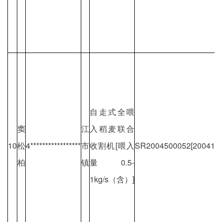
自走式全喂
窦
江
入稻麦联合
10
松
4*****************
市
收割机[喂入
SR2004500052[2004118
柏
镇
量0.5-
1kg/s（含）]