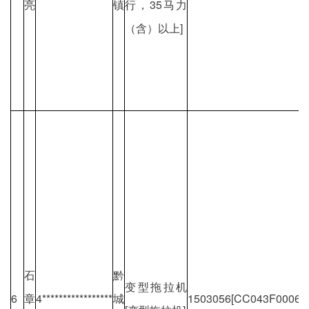
亮
镇
行，35马力
（含）以上]
石
黔
变型拖拉机
6
章
4*****************
城
1503056[CC043F00062