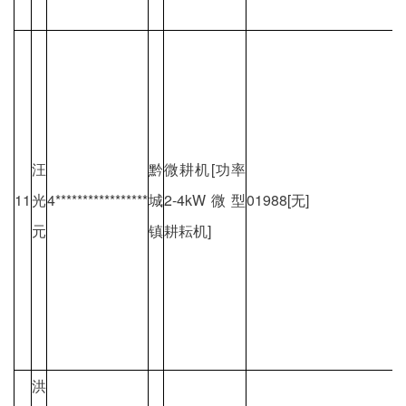
汪
黔
微耕机[功率
11
光
4*****************
城
2-4kW微型
01988[无]
元
镇
耕耘机]
洪