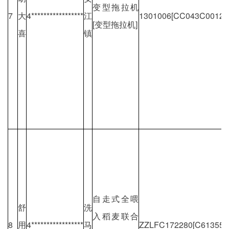
变型拖拉机
7
大
4*****************
江
1301006[CC043C00128
[变型拖拉机]
喜
镇
自走式全喂
舒
洗
入稻麦联合
8
用
4*****************
马
ZZLFC172280[C613556