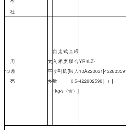
作
社
自走式全喂
周
太
入稻麦联合
YR4LZ-
13
远
平
收割机[喂入
10A220621[4228035
亮
乡
量0.5-
422802598））]
1kg/s（含）]