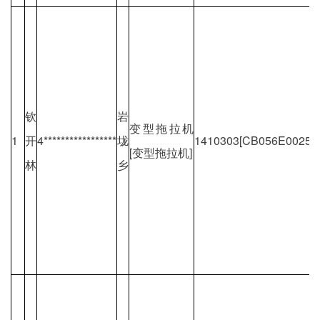
钦
岩
变型拖拉机
1
开
4*****************
垅
1410303[CB056E00257
[变型拖拉机]
林
乡