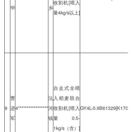
收割机[喂入
华
乡
量4kg/s以上]
自走式全喂
曹
沅
入稻麦联合
9
进
4*****************
河
收割机[喂入
GY4L-0.9B61329[K1709
军
镇
量0.5-
1kg/s（含）]