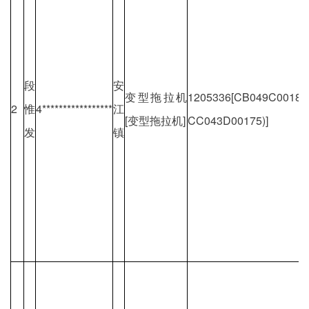
段
安
变型拖拉机
1205336[CB049C001
2
惟
4*****************
江
[变型拖拉机]
CC043D00175)]
发
镇