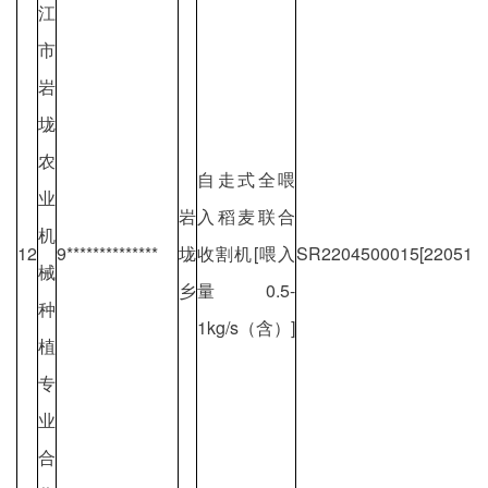
江
市
岩
垅
农
自走式全喂
业
岩
入稻麦联合
机
12
9**************
垅
收割机[喂入
SR2204500015[2205100
械
乡
量0.5-
种
1kg/s（含）]
植
专
业
合