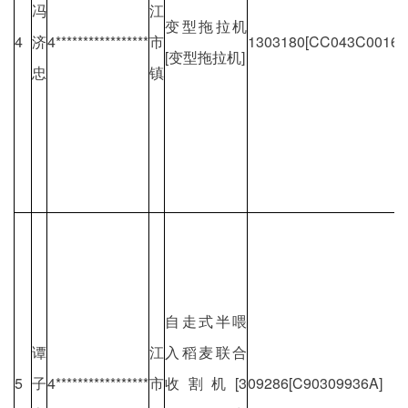
冯
江
变型拖拉机
4
济
4*****************
市
1303180[CC043C00160
[变型拖拉机]
忠
镇
自走式半喂
谭
江
入稻麦联合
5
子
4*****************
市
收割机[3
09286[C90309936A]