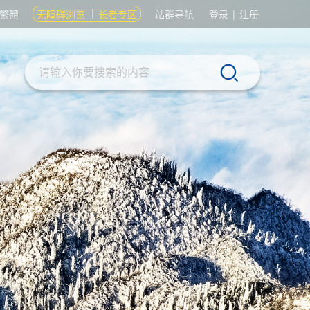
繁體
无障碍浏览
长者专区
站群导航
登录
|
注册