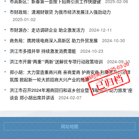
市高新区：新春第一会按下招商引资工作快捷键
2025-02-06
市财政局：潇湘财银贷 为我市经济发展注入强劲动力
2025-01-02
市财源办：走访调研企业 助企激发活力
2024-12-11
商务局：携跨境电商深入高新区 助力外贸发展
2024-10-30
洪江市多措并举 持续激发消费潜能
2024-10-23
洪江市开展“两重”“两新”送解优专项行动政策培训
2024-09-10
归档时间：2025-03-26
郑小胡：大力营造重商兴商 亲商爱商 护商安商 利商富商的浓厚
氛围 掀起新一轮大抓招商大兴产业的热潮
2024-02-24
洪江市召开2024年湘商回归和返乡创业暨“春暖湘商 助力旅发”座
谈会 郑小胡出席并讲话
2024-02-07
网站地图