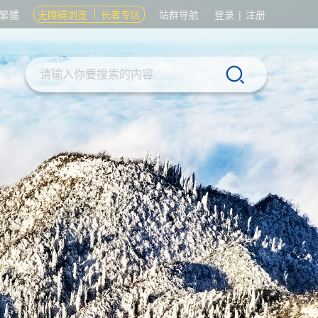
繁體
无障碍浏览
长者专区
站群导航
登录
|
注册