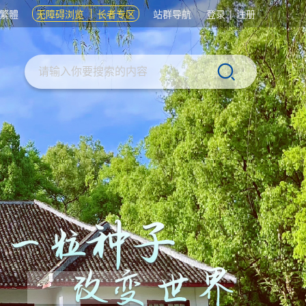
繁體
无障碍浏览
长者专区
站群导航
登录
|
注册