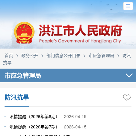
>
>
>
>
首页
政务公开
部门信息公开目录
市应急管理局
防汛
抗旱
市应急管理局
防汛抗旱
汛情提醒（2026年第8期）
2026-04-19
汛情提醒（2026年第7期）
2026-04-15