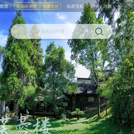
繁體
无障碍浏览
长者专区
站群导航
登录
|
注册