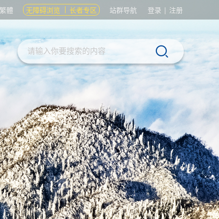
繁體
无障碍浏览
长者专区
站群导航
登录
|
注册