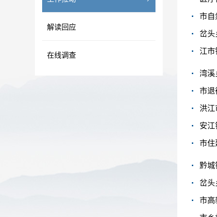
市自
解读回应
岔头
江市
在线调查
湾溪
市退
洪江
安江
市住
黔城
岔头
市高