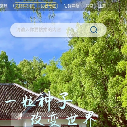
繁體
无障碍浏览
长者专区
站群导航
登录
|
注册