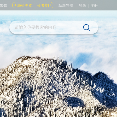
繁體
无障碍浏览
长者专区
站群导航
登录
|
注册