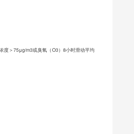
浓度＞75μg/m3或臭氧（O3）8小时滑动平均