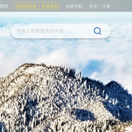
繁體
无障碍浏览
长者专区
站群导航
登录
|
注册