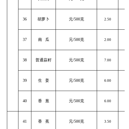
36
胡萝卜
元
/500克
2.50
0
37
南
瓜
元
/500克
2.00
-2
38
普通蒜籽
元
/500克
7.00
0
39
生
姜
元
/500克
6.00
0
40
香
葱
元
/500克
6.00
0
41
香
蕉
元
/500克
3.50
0