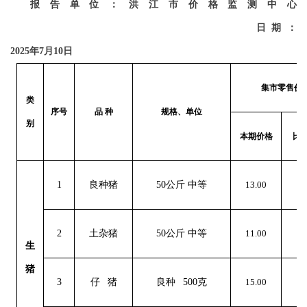
报告单位：洪江市价格监测中心
日期：
2025年
7
月
10
日
集市零售价
类
序号
品
种
规格、单位
别
本期价格
比
1
良种猪
50公斤 中等
13.00
0
2
土杂猪
50公斤 中等
11.00
0
生
猪
3
仔
猪
良种
500克
15.00
0