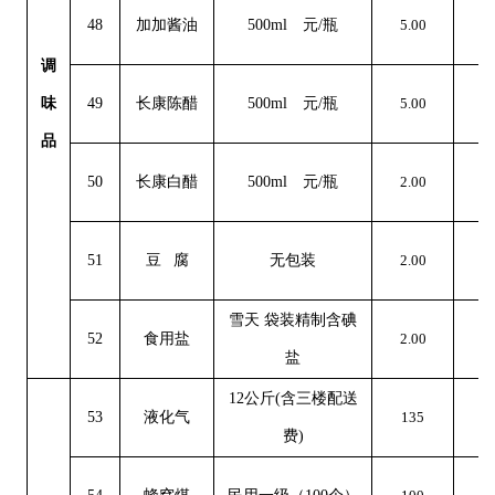
48
加加酱油
500ml 元/瓶
5.00
0
调
味
49
长康陈醋
500ml 元/瓶
5.00
0
品
50
长康白醋
500ml 元/瓶
2.00
0
51
豆
腐
无包装
2.00
0
雪天
袋装精制含碘
52
食用盐
2.00
0
盐
12公斤(含三楼配送
53
液化气
135
0
费)