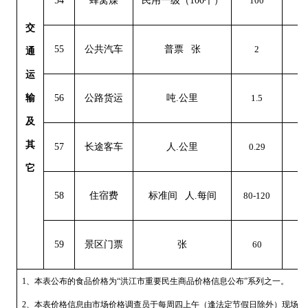
54
蜂窝煤
民用一级（
100个）
100
0
交
55
公共汽车
普票
张
2
0
通
运
输
56
公路货运
吨
.公里
1.5
0
及
其
57
长途客车
人
.公里
0.29
0
它
58
住宿费
标准间
人
.每间
80-120
0
59
景区门票
张
60
0
1、本表公布的食品价格为“洪江市重要民生商品价格信息公布”系列之一。
2、本表价格信息由市场价格调查员于每周四上午（逢法定节假日除外）现场