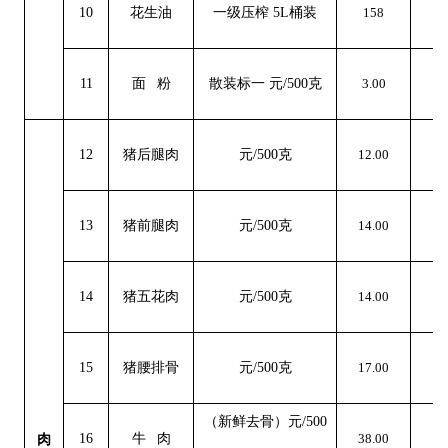
10
花生油
一级压榨
5L桶装
158
0
11
面
粉
散装标一
元
/500克
3.00
0
12
猪后腿肉
元
/500克
12.00
9
13
猪前腿肉
元
/500克
14.00
7
14
猪五花肉
元
/500克
14.00
7
15
猪腰排骨
元
/500克
17.00
3
（新鲜去骨）元
/500
16
牛
肉
38.00
0
肉