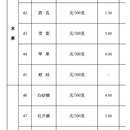
42
西
瓜
元
/500克
1.50
0
水
43
雪
梨
元
/500克
5.00
0
果
44
苹
果
元
/500克
6.00
0
45
柑
桔
元
/500克
-
46
白砂糖
元
/500克
4.00
0
47
红片糖
元
/500克
5.00
0