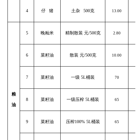
4
仔
猪
土杂
500克
13.00
0
5
晚籼米
精制散装
元
/500克
2.80
0
6
菜籽油
散装
元
/500克
10.00
0
7
菜籽油
一级
5L桶装
70
0
粮
8
菜籽油
一级压榨
5L桶装
65
0
油
9
菜籽油
压榨
100% 5L桶装
65
0