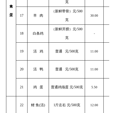
克
禽
（新鲜带骨）元
/500
蛋
17
羊
肉
30.00
0
克
（新鲜开膛）元
/500
18
白条鸡
-
克
19
活
鸡
普通
元
/500克
11.00
0
20
活
鸭
普通
元
/500克
11.00
0
21
鸡
蛋
普通鸡场蛋
元
/500克
5.50
0
22
鲤
鱼
(活)
1斤左右 元/500克
12.00
0