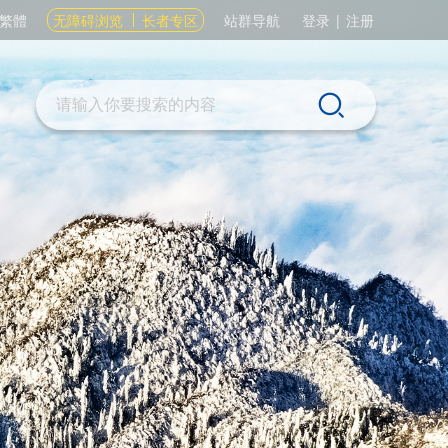
繁體
无障碍浏览
长者专区
站群导航
登录
|
注册