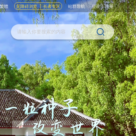
繁體
无障碍浏览
长者专区
站群导航
登录
|
注册