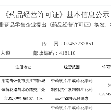
《
药品经营许可证》基本信息公示
办结一批药品零售企业提出《药品经营许可证》换发
851 传 真：07457732851
大道
邮政编码：418116
注册地址
经营范围
许可
湖南省怀化市洪江市黔城
中药饮片
,中成药,化学药
镇荷花路与冰心路交汇处
制剂,抗生素制剂,生化药
CA745
京源水秀
1 栋107、108
品,生物制品,胰岛素
中药饮片
,中成药,化学药