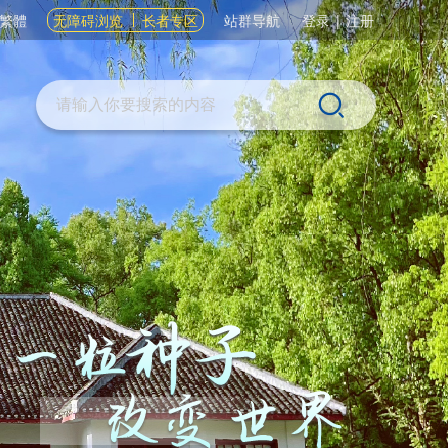
繁體
无障碍浏览
长者专区
站群导航
登录
|
注册