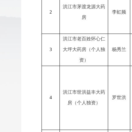
洪江市茅渡龙源大药
2
李虹频
房
洪江市老百姓怀心仁
3
大坪大药房（个人独
杨秀兰
资）
洪江市世洪益丰大药
4
罗世洪
房（个人独资）