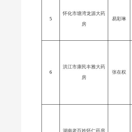
怀化市塘湾龙源大药
5
易彩琳
房
洪江市康民丰雅大药
6
张在权
房
湖南老百姓怀仁药房