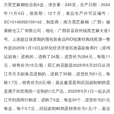
方黑芝麻糊组合装4盒，净含量：245克，生产日期：2024
年11月4日，保质期：12个月，食品生产许可证编号：
SC10145092100142，制造商：南方黑芝麻糊（广西）健
康粮仓工厂有限公司，地址：广西容县容州镇黑芝麻大道1
号。上述超过保质期的预包装食品RIO锐澳经典鸡尾酒一整
件是2025年1月13日从怀化经济开发区政霖副食商行（原鸿
运副食）进购的，进购了24瓶，进货价为264元，每瓶11
元，销售价为15元/瓶；双汇肉花肠是2025年5月22日从洪
江市天天副食店进购的，进购了30根，进货价为51元，每
根1.7元，销售价为2元/根；嘉达趣蛋蛋和武冠卤制鹌鹑蛋
是属于供货商统一定制的1元产品，2025年5月1日一起从洪
江市利国商行购进，进购了6盒，每盒30个，进货价为21元
每盒，每个0.7元，武冠卤制鹌鹑蛋销售价为1元/个，嘉达