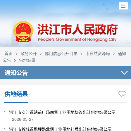
>
>
>
>
首页
政务公开
部门信息公开目录
市自然资源局
通知
>
公告
供地结果
通知公告
供地结果
洪江市安江镇站前广场南侧工业用地协议出让供地结果公示
2026-05-27
洪江市黔城镇鹏程路北侧工业用地挂牌出让供地结果公示