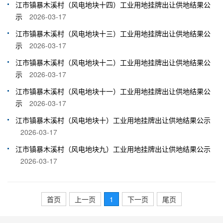
江市镇暴木溪村（风电地块十四）工业用地挂牌出让供地结果公
示
2026-03-17
江市镇暴木溪村（风电地块十三）工业用地挂牌出让供地结果公
示
2026-03-17
江市镇暴木溪村（风电地块十二）工业用地挂牌出让供地结果公
示
2026-03-17
江市镇暴木溪村（风电地块十一）工业用地挂牌出让供地结果公
示
2026-03-17
江市镇暴木溪村（风电地块十）工业用地挂牌出让供地结果公示
2026-03-17
江市镇暴木溪村（风电地块九）工业用地挂牌出让供地结果公示
2026-03-17
首页
上一页
1
下一页
尾页