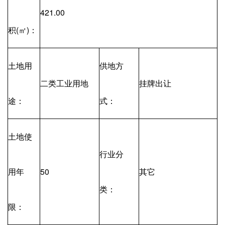
421.00
积(㎡)：
土地用
供地方
二类工业用地
挂牌出让
途：
式：
土地使
行业分
用年
50
其它
类：
限：