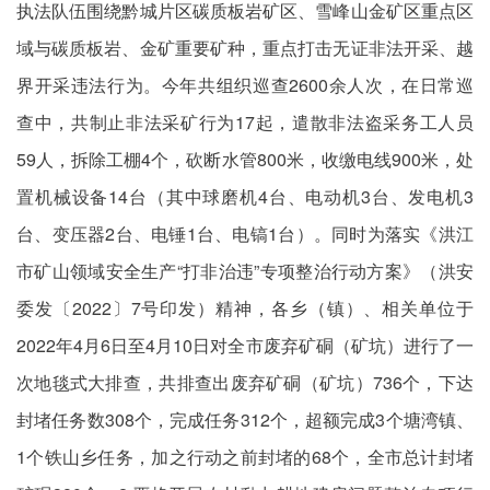
执法队伍围绕黔城片区碳质板岩矿区、雪峰山金矿区重点区
域与碳质板岩、金矿重要矿种，重点打击无证非法开采、越
界开采违法行为。今年共组织巡查2600余人次，在日常巡
查中，共制止非法采矿行为17起，遣散非法盗采务工人员
59人，拆除工棚4个，砍断水管800米，收缴电线900米，处
置机械设备14台（其中球磨机4台、电动机3台、发电机3
台、变压器2台、电锤1台、电镐1台）。同时为落实《洪江
市矿山领域安全生产“打非治违”专项整治行动方案》（洪安
委发〔2022〕7号印发）精神，各乡（镇）、相关单位于
2022年4月6日至4月10日对全市废弃矿硐（矿坑）进行了一
次地毯式大排查，共排查出废弃矿硐（矿坑）736个，下达
封堵任务数308个，完成任务312个，超额完成3个塘湾镇、
1个铁山乡任务，加之行动之前封堵的68个，全市总计封堵