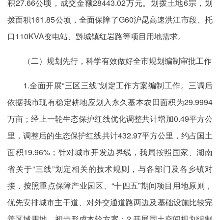
积27.66公顷，成交金额28443.02万元。划拨土地6宗，划
拨面积161.85公顷，全面保障了G60沪昆高速洪江市段、托
口110KVA变电站、黔城镇红岩路等项目用地需求。
（二）规划先行，科学有效做好全市规划编制审批工作
1.全面开展“三区三线”划定工作方案编制工作。三调后
依据我市现有稳定耕地应划入永久基本农田面积为29.9994
万亩；经上一轮生态保护红线优化调整共计增加0.49平方公
里，调整后的生态保护红线共计432.97平方公里，约占国土
面积19.96%；针对城市开发边界线，我局按照国家、湖南
省关于“三线”划定相关的技术规则，与各部门及各乡镇对
接，按照重点保障产业园区、“十四五”期间项目用地原则，
优先安排城市主干道、对外交通道路两边及基础设施比较完
善区域用地，初步形成本轮方案；2.开展国土空间规划编制