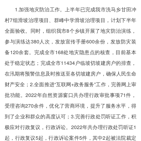
1.加强地灾防治工作。上半年已完成我市洗马乡甘田冲
村7组滑坡治理项目、群峰中学滑坡治理项目，计划下半年
全面验收。同时，组织我市8个乡镇开展了地灾防治演练，
参与演练达380人次，发放宣传手册600余份，发放防灾装
备120余套。完成全市168处地灾隐患点的核查，目前基本
处于稳定状态；完成全市11434户临坡切坡建房户的排查，
在汛期将预警信息及时推送至各切坡建房户，确保人民生命
财产安全；2.全面推进“互联网+政务服务”工作，完善网上审
批功能。2022年自然资源窗口共办理行政审批事项71件，
受理咨询270余件，优化了营商环境，提升了服务水平，得
到了企业和群众的高度认可；3.完善行政处罚听证工作，积
极应对行政复议，行政诉讼。2022年共办理行政处罚听证1
起，行政复议5起，行政诉讼案件5件，其中2起被法院裁定