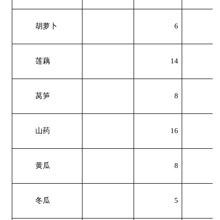
胡萝卜
6
莲藕
14
莴笋
8
山药
16
黄瓜
8
冬瓜
5