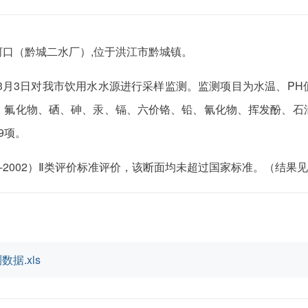
口（黔城二水厂）,位于洪江市黔城镇。
年3月3日对我市饮用水水源进行采样监测。监测项目为水温、P
、氟化物、硒、砷、汞、镉、六价铬、铅、氰化物、挥发酚、石
9项。
8-2002）Ⅱ类评价标准评价，该断面均未超过国家标准。（结果见
据.xls