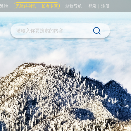
繁體
无障碍浏览
长者专区
站群导航
登录
|
注册