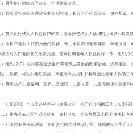
五）贯彻执行婚姻管理政策，推进婚俗改革。
六）宣传贯彻殡葬管理政策并组织实施，拟订全市殡葬政策、服务规范、
七）贯彻执行残疾人权益保护政策，统筹推进残疾人福利制度建设和康复
八）承担市老龄工作委员会的具体工作。承担加强老年健康、养老服务、
积极应对人口老龄化的政策措施。指导协调老年人权益保障工作。组织拟
九）组织拟订并协调落实促进全市养老事业发展的政策措施。统筹推进、
规划、政策、标准并组织实施，承担老年人福利和特殊困难老年人救助工
十）贯彻执行儿童福利、孤弃儿童保障、儿童收养、儿童救助保护政策和
十一）组织拟订全市促进慈善事业发展政策，指导社会捐助工作，负责福
十二）承办革命老区的调查研究、资料收集、宣传教育及老区开发项目考
十三）依照有关法律法规，在职责范围内对民政行业、领域的安全生产工