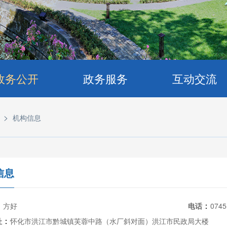
政务公开
政务服务
互动交流
>
机构信息
信息
：
：
方好
电话
0745
：
址
怀化市洪江市黔城镇芙蓉中路（水厂斜对面）洪江市民政局大楼