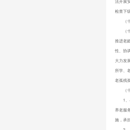
法开展
检查下
（
（
推进老
性、协
大力发
所学、
老孤残
（
1
养老服
施，承
2