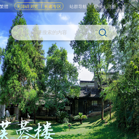
繁體
无障碍浏览
长者专区
站群导航
登录
|
注册