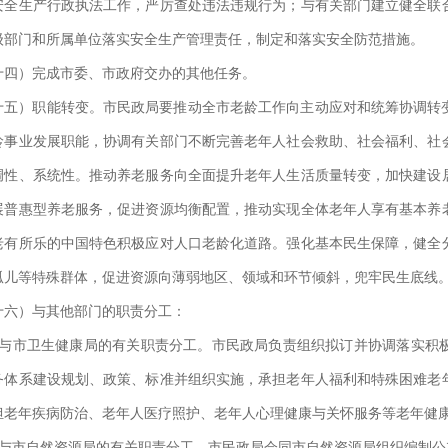
安全生产行政执法工作，严厉查处违法违规行为；与有关部门建立健全联
级部门和所属单位落实安全生产管理责任，制定和落实安全防范措施。
十四）完成市委、市政府交办的其他任务。
十五）职能转变。市民政局要推动全市老龄工作向主动应对和统筹协调转
龄事业发展职能，协调有关部门不断完善老年人社会救助、社会福利、社
调性、系统性。推动养老服务向全面提升老年人生活质量转变，加快建设
展普惠型养老服务，促进资源均衡配置，推动实现全体老年人享有基本养
老有所乐的中国特色积极应对人口老龄化道路。强化基本民生保障，健全
孤儿等特殊群体，促进资源向薄弱地区、领域和环节倾斜，兜牢民生底线
十六）与其他部门的职责分工：
、与市卫生健康局的有关职责分工。市民政局负责组织拟订并协调落实积
务体系建设规划、政策、标准并组织实施，承担老年人福利和特殊困难老
担老年疾病防治、老年人医疗照护、老年人心理健康与关怀服务等老年健
、与市自然资源局的有关职责分工。市民政局会同市自然资源局组织编制公