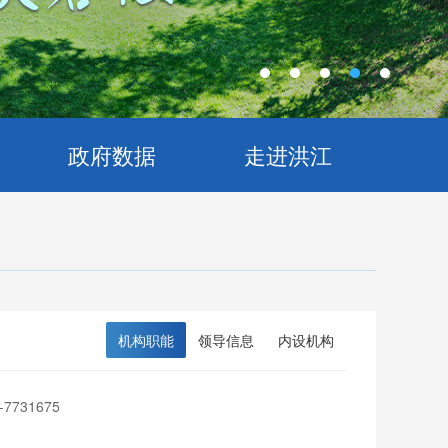
政府数据
走进洪江
机构职能
领导信息
内设机构
-7731675