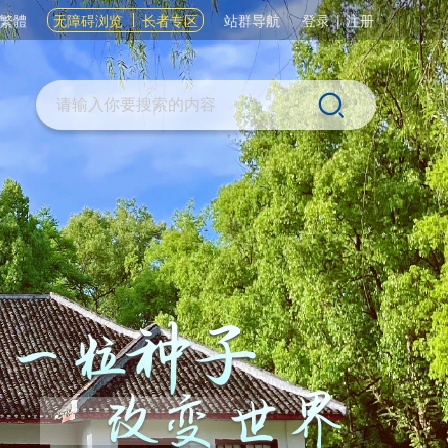
繁體
无障碍浏览
长者专区
站群导航
登录
|
注册