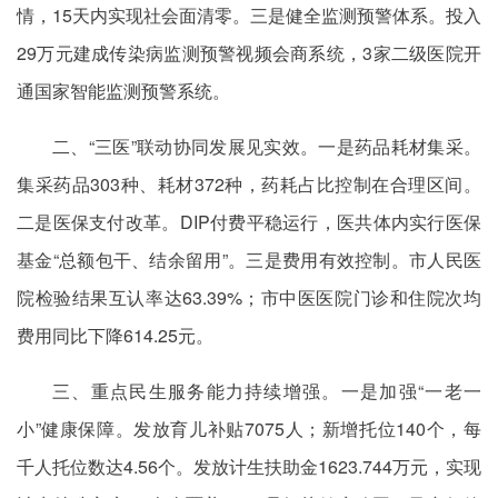
情，15天内实现社会面清零。三是健全监测预警体系。投入
29万元建成传染病监测预警视频会商系统，3家二级医院开
通国家智能监测预警系统。
二、“三医”联动协同发展见实效。一是药品耗材集采。
集采药品303种、耗材372种，药耗占比控制在合理区间。
二是医保支付改革。DIP付费平稳运行，医共体内实行医保
基金“总额包干、结余留用”。三是费用有效控制。市人民医
院检验结果互认率达63.39%；市中医医院门诊和住院次均
费用同比下降614.25元。
三、重点民生服务能力持续增强。一是加强“一老一
小”健康保障。发放育儿补贴7075人；新增托位140个，每
千人托位数达4.56个。发放计生扶助金1623.744万元，实现