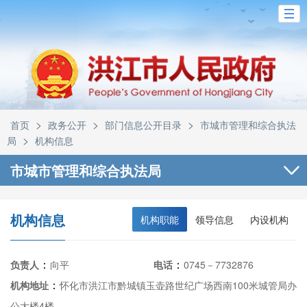
>
>
>
首页
政务公开
部门信息公开目录
市城市管理和综合执法
>
局
机构信息
市城市管理和综合执法局
机构信息
机构职能
领导信息
内设机构
：
：
负责人
向平
电话
0745－7732876
：
机构地址
怀化市洪江市黔城镇玉壶路世纪广场西南100米城管局办
公大楼4楼