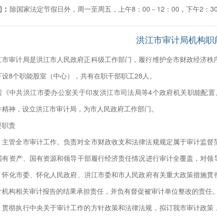
：
间
除国家法定节假日外，周一至周五，上午8：00－12：00，下午2：30
洪江市审计局机构职
江市审计局是洪江市人民政府正科级工作部门，履行维护全市财政经济秩
下设8个职能股室（中心），共有在职干部职工28人。
据《中共洪江市委办公室关于印发洪江市司法局等4个政府机关职能配置、
件精神，设立洪江市审计局，为市人民政府工作部门。
要职责
、主管全市审计工作。负责对全市财政收支和法律法规规定属于审计监督
国有资产、国有资源和领导干部履行经济责任情况进行审计全覆盖，对领
、怀化市委、怀化人民政府、洪江市委和市人民政府有关重大政策措施贯
计机构相关审计报告的结果承担责任，并负有督促被审计单位整改的责任
、贯彻执行中央关于审计工作的方针政策和法律法规，拟订我市审计政策