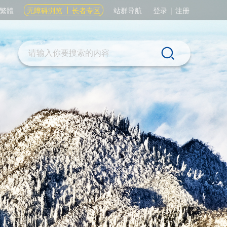
繁體
无障碍浏览
长者专区
站群导航
登录
|
注册