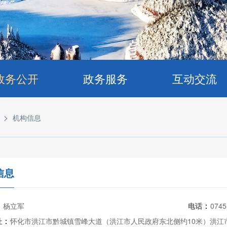
政务公开
政务服务
互动交流
>
机构信息
信息
：
：
杨立军
电话
0745
：
址
怀化市洪江市黔城镇雪峰大道（洪江市人民政府东北侧约10米）洪江