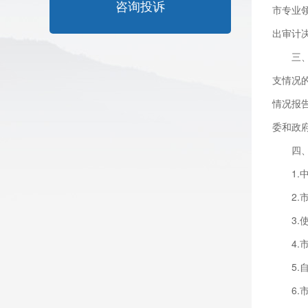
咨询投诉
市专业
出审计
三
支情况
情况报
委和政
四
1
2
3
4
5
6