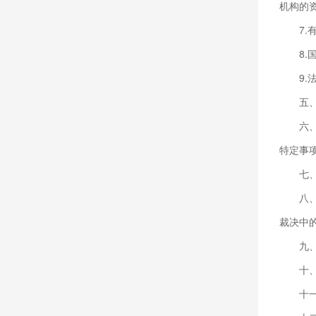
机构的
7
8
9
五
六
特定事
七
八
裁决中
九
十
十