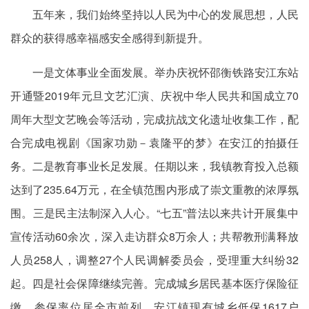
五年来，我们始终坚持以人民为中心的发展思想，人民
群众的获得感幸福感安全感得到新提升。
一是文体事业全面发展。举办庆祝怀邵衡铁路安江东站
开通暨2019年元旦文艺汇演、庆祝中华人民共和国成立70
周年大型文艺晚会等活动，完成抗战文化遗址收集工作，配
合完成电视剧《国家功勋－袁隆平的梦》在安江的拍摄任
务。二是教育事业长足发展。任期以来，我镇教育投入总额
达到了235.64万元，在全镇范围内形成了崇文重教的浓厚氛
围。三是民主法制深入人心。“七五”普法以来共计开展集中
宣传活动60余次，深入走访群众8万余人；共帮教刑满释放
人员258人，调整27个人民调解委员会，受理重大纠纷32
起。四是社会保障继续完善。完成城乡居民基本医疗保险征
缴，参保率位居全市前列。安江镇现有城乡低保1617户