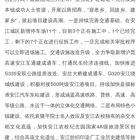
本镇成功人士资源，开展以商招商，“迎老乡、回故乡、建
家乡”，掀起项目建设高潮。一是持续完善交通基础。在安
江城区新增停车场11个，目前3个正在施工中，1个已经完
工，剩下的7个正在进行征拆工作，一旦完成相关审批程序
可以立即进场施工。交通设施改造升级，全力争取新增沪昆
高速安江互通建成通车，打通民生经济连接线。加快推进
S335安双公路提质改造、安岔大桥建成通车、G320安江绕
城线建设，积极对接500吨级安江港项目。持续加快县级标
准安江汽车东站建设，形成涵盖高速铁路、普铁、高速、高
等级公路、水运于一体的立体化交通网络。二是布局特色小
镇建设。依托袁隆平院士名人效应及安江农校独有的杂交水
稻文化底蕴，加快安江农校纪念园国家4A级旅游景区创
建，结合高庙文化遗址、安江纺织印染厂工业历史建筑等旅