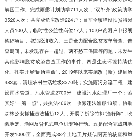
解困工作。完成雨露计划助学711人次，“双补齐”政策助学
3528人次；共完成危房改造224户；目前全镇增设扶贫特岗
人员100人，临时性公益性岗位17人；102户贫困户申报朗
德鹅项目，增加经济收入。三是全力配合脱贫攻坚普查。普
查期间，未发现存在一超过、两不愁三保障等问题，未发生
其他影响脱贫攻坚普查工作的事件。四是生态环境持续优
化。扎实开展“厕所革命”，2019年以来实施改（新）建厕所
483套，清理农村生活垃圾3370吨；实施雨污分流工程，建
设雨水管道、污水管道2700米，建设污水处理厂一个；落
实好“一船一照”，共执法466次，收缴违法渔船18艘，协助
森林公安抓捕违法捕捞12人，开展了拆除竹排“渔籽阵”，收
缴地笼、渔网及背包式电鱼机专项行动。五是配合完成耕地
开发1000亩，全面完成38个土地卫片疑似图斑的核查和举