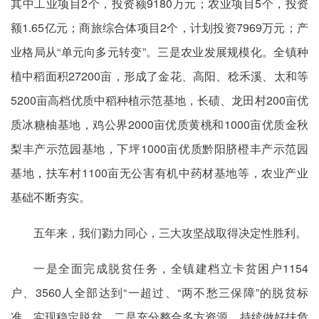
其中工业项目2个，投资额9180万元；农业项目5个，投资
额1.65亿元；商旅综合体项目2个，计划投资7969万元；产
业格局从“单元向多元转变”。三是农业发展规模化。全镇种
植中稻面积27200亩，形成了金花、高阳、稔禾溪、太和等
5200亩高档优质中稻种植示范基地，长碛、龙田村200亩优
质冰糖柚基地，鸡公界2000亩优质黄桃和1000亩优质金秋
梨丰产示范园基地，下坪1000亩优质黔阳脐橙丰产示范园
基地，扶车村1100亩无公害有机中药材基地等，农业产业
基础不断夯实。
五年来，我们勠力同心，三大攻坚战取得决定性胜利。
一是全面完成脱贫任务，全镇建档立卡贫困户1154
户、3560人全部达到“一超过、“两不愁三保障”的脱贫标
准，实现稳定脱贫。二是充分整合多方资源，持续做好扶危