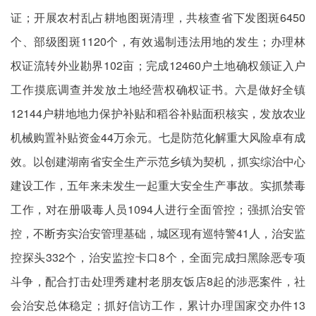
证；开展农村乱占耕地图斑清理，共核查省下发图斑6450
个、部级图斑1120个，有效遏制违法用地的发生；办理林
权证流转外业勘界102亩；完成12460户土地确权颁证入户
工作摸底调查并发放土地经营权确权证书。六是做好全镇
12144户耕地地力保护补贴和稻谷补贴面积核实，发放农业
机械购置补贴资金44万余元。七是防范化解重大风险卓有成
效。以创建湖南省安全生产示范乡镇为契机，抓实综治中心
建设工作，五年来未发生一起重大安全生产事故。实抓禁毒
工作，对在册吸毒人员1094人进行全面管控；强抓治安管
控，不断夯实治安管理基础，城区现有巡特警41人，治安监
控探头332个，治安监控卡口8个，全面完成扫黑除恶专项
斗争，配合打击处理秀建村老朋友饭店8起的涉恶案件，社
会治安总体稳定；抓好信访工作，累计办理国家交办件13