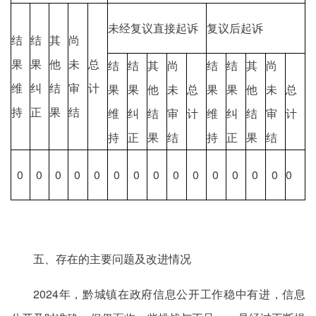
未经复议直接起诉
复议后起诉
结
结
其
尚
果
果
他
未
总
结
结
其
尚
结
结
其
尚
维
纠
结
审
计
果
果
他
未
总
果
果
他
未
总
持
正
果
结
维
纠
结
审
计
维
纠
结
审
计
持
正
果
结
持
正
果
结
0
0
0
0
0
0
0
0
0
0
0
0
0
0
0
五、存在的主要问题及改进情况
2024年，黔城镇在政府信息公开工作稳中有进，信息