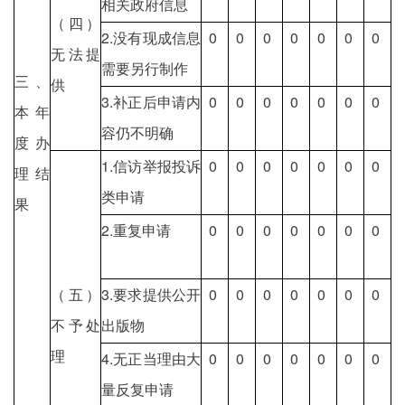
相关政府信息
（四）
2.没有现成信息
0
0
0
0
0
0
0
无法提
需要另行制作
三、
供
3.补正后申请内
0
0
0
0
0
0
0
本年
容仍不明确
度办
1.信访举报投诉
0
0
0
0
0
0
0
理结
类申请
果
2.重复申请
0
0
0
0
0
0
0
（五）
3.要求提供公开
0
0
0
0
0
0
0
不予处
出版物
理
4.无正当理由大
0
0
0
0
0
0
0
量反复申请