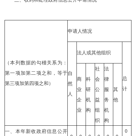
申请人情况
法人或其他组织
（本列数据的勾稽关系为：
社
法
第一项加第二项之和，等于
自
总
商
科
会
律
第三项加第四项之和）
然
计
业
研
公
服
其
人
企
机
益
务
他
业
构
组
机
织
构
0
一、本年新收政府信息公开