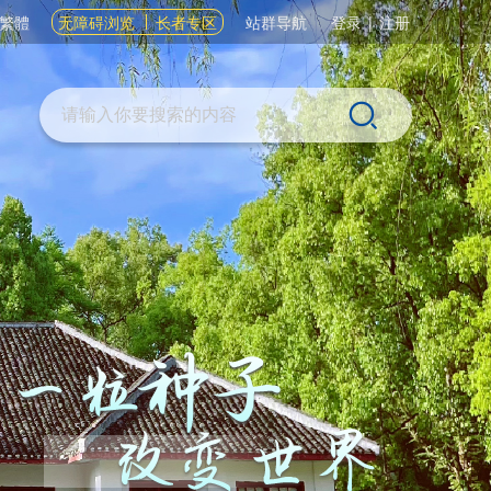
繁體
无障碍浏览
长者专区
站群导航
登录
|
注册