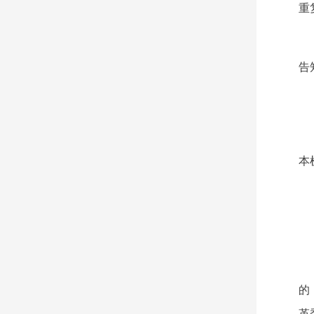
重
告
本
的
革