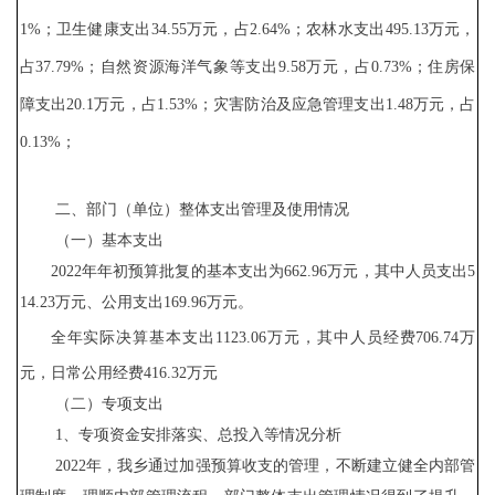
1
%；卫生健康支出
34.55
万元，占
2.64
%；农林水支出
495.13
万元，
占
37.79
%；自然资源海洋气象等支出
9.58
万元，占
0.73
%；住房保
障支出
20.1
万元，占
1.5
3
%；灾害防治及应急管理支出
1.48
万元，占
0.13
%；
二、部门（单位）整体支出管理及使用情况
（一）基本支出
2022年年初预算批复的基本支出为
662.96
万元，其中人员支出
5
14.23
万元、公用支出
169.96
万元。
全年实际决算基本支出
1123.06
万元，其中人员经费
706.74
万
元，日常公用经费
416.32
万元
（二）专项支出
1、专项资金安排落实、总投入等情况分析
2022年，我
乡
通过加强预算收支的管理，不断建立健全内部管