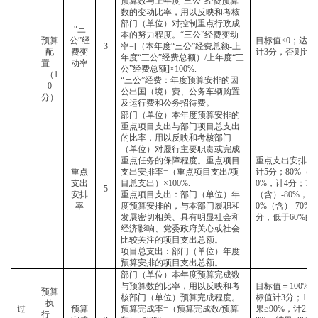
预算数与上年度“三公”经费预算
数的变动比率，用以反映和考核
部门（单位）对控制重点行政成
“三
本的努力程度。“三公”经费变动
预算
公”经
目标值
≤0；达
3
率=[（本年度“三公”经费总额-上
配
费变
计3分，否则计0
年度“三公”经费总额）/上年度“三
置
动率
公”经费总额]×100%.
（
1
“三公”经费：年度预算安排的因
0
公出国（境）费、公务车辆购置
分）
及运行费和公务招待费。
部门（单位）本年度预算安排的
重点项目支出与部门项目总支出
的比率，用以反映和考核部门
（单位）对履行主要职责或完成
重点任务的保障程度。重点项目
重点支出安排率
重点
支出安排率
=（重点项目支出/项
计5分；80%（含
支出
目总支出）×100%.
0%，计4分；70
5
安排
重点项目支出：部门（单位）年
（含）-80%，计
率
度预算安排的，与本部门履职和
0%（含）-70%
发展密切相关、具有明显社会和
分，低于60%的
经济影响、党委政府关心或社会
比较关注的项目支出总额。
项目总支出：部门（单位）年度
预算安排的项目支出总额。
部门（单位）本年度预算完成数
与预算数的比率，用以反映和考
目标值＝
100%
预算
核部门（单位）预算完成程度。
标值计3分；10
执
过
预算
预算完成率
=（预算完成数/预算
果≥90%，计2.5
行