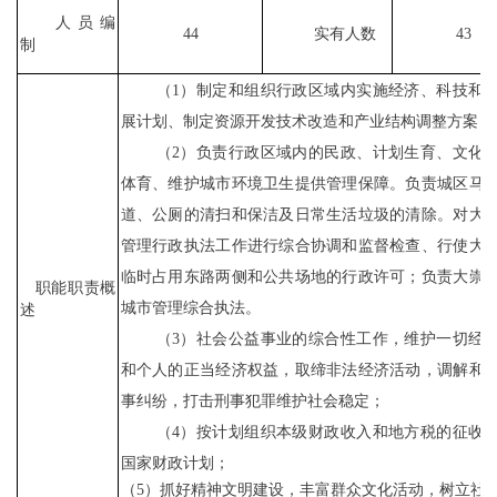
人员编
44
实有人数
43
制
（
1）制定和组织行政区域内实施经济、科技和
展计划、制定资源开发技术改造和产业结构调整方案；
（
2）负责行政区域内的民政、计划生育、文化
体育、维护城市环境卫生提供管理保障。负责城区马
道、公厕的清扫和保洁及日常生活垃圾的清除。对
大
管理行政执法工作进行综合协调和监督检查、行使
大
临时占用东路两侧和公共场地的行政许可；负责
大崇
职能职责概
城市管理综合执法。
述
（
3）社会公益事业的综合性工作，维护一切经
和个人的正当经济权益，取缔非法经济活动，调解和
事纠纷，打击刑事犯罪维护社会稳定；
（
4）按计划组织本级财政收入和地方税的征收
国家财政计划；
（
5）抓好精神文明建设，丰富群众文化活动，树立社