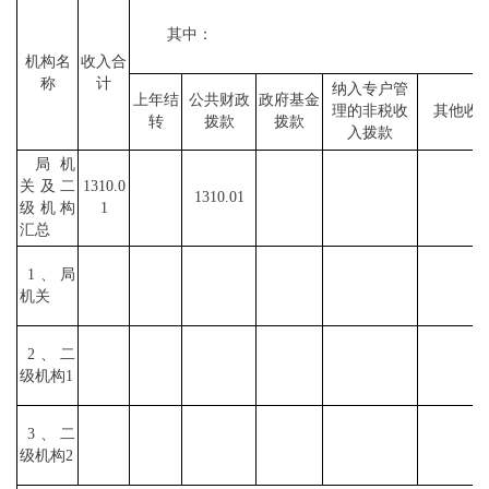
其中：
机构名
收入合
称
计
纳入专户管
上年结
公共财政
政府基金
理的非税收
其他收
转
拨款
拨款
入拨款
局机
关及二
1310.0
1310.01
级机构
1
汇总
1、局
机关
2、二
级机构1
3、二
级机构2