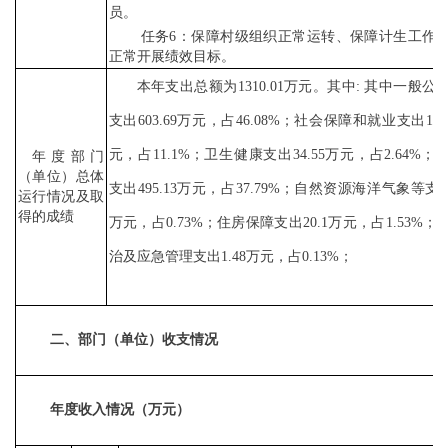
员。
任务
6：保障村级组织正常运转、保障计生工作
正常开展绩效目标。
本年支出总额为
1310.01
万元。其中
: 其中一般公
支出
603.69
万元，占
46.08
%；社会保障和就业支出
145
元，占
11.1
%；卫生健康支出
34.55
万元，占
2.64
%；
年度部门
（单位）总体
支出
495.13
万元，占
37.79
%；自然资源海洋气象等支
运行情况及取
得的成绩
万元，占
0.73
%；住房保障支出
20.1
万元，占
1.5
3
%；
治及应急管理支出
1.48
万元，占
0.13
%；
二、部门（单位）收支情况
年度收入情况（万元）