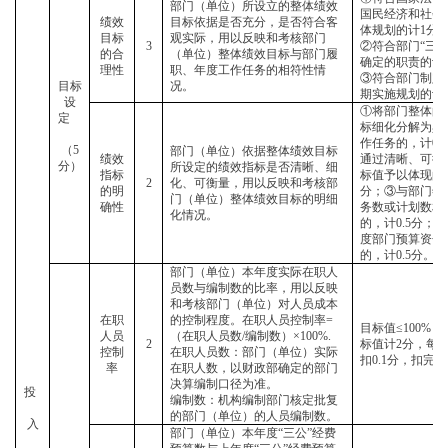
部门（单位）所设立的整体绩效
国民经济和社会
绩效
目标依据是否充分，是否符合客
体规划的计1分
目标
观实际，用以反映和考核部门
3
②符合部门“三定
的合
（单位）整体绩效目标与部门履
确定的职责的计
理性
职、年度工作任务的相符性情
③符合部门制定
目标
况。
期实施规划的计
设
①将部门整体的
定
标细化分解为具
作任务的，计0.
（
5
部门（单位）依据整体绩效目标
绩效
通过清晰、可衡
分）
所设定的绩效指标是否清晰、细
指标
标值予以体现的，
2
化、可衡量，用以反映和考核部
的明
分；③与部门年
门（单位）整体绩效目标的明细
确性
务数或计划数相
化情况。
的，计0.5分；
度部门预算资金
的，计0.5分。
部门（单位）本年度实际在职人
员数与编制数的比率，用以反映
和考核部门（单位）对人员成本
在职
的控制程度。在职人员控制率
=
目标值
≤100%
人员
（在职人员数/编制数）×100%.
2
标值计2分，每超
控制
在职人员数：部门（单位）实际
扣0.1分，扣完
率
在职人数，以财政部确定的部门
决算编制口径为准。
投
编制数：机构编制部门核定批复
的部门（单位）的人员编制数。
入
部门（单位）本年度
“三公”经费