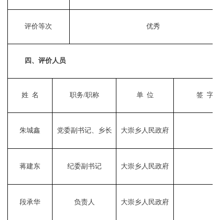
评价等次
优秀
四、评价人员
姓
名
职务
/职称
单
位
签
字
朱城鑫
党委副书记、
乡
长
大崇乡
人民政府
蒋建东
纪委
副
书记
大崇乡
人民政府
段承华
负责人
大崇乡
人民政府