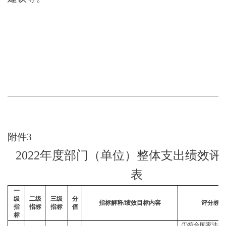
附件
3
2022年度部门（单位）整体支出绩效评
表
一
级
二级
三级
分
指标解释
/绩效目标内容
评分标准
指
指标
指标
值
标
①符合国家法律