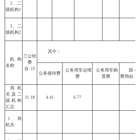
2、二
级机构1
3、二
级机构2
其中：
三公经
机构
费
名称
合
计
公务用车运维
公务用车购
因公
公务接待费
费
置费
费用由
局机
关及二
11.18
4.41
6.77
级机构
汇总
1、局
机关