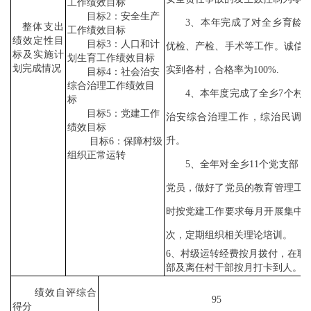
工作绩效目标
目标
2：安全生产
3、本年完成了对全
乡
育龄
整体支出
工作绩效目标
绩效定性目
目标
3：人口和计
优检、产检、手术等工作。诚信
标及实施计
划生育工作绩效目标
划完成情况
实到各村，合格率为
100%.
目标
4：社会治安
综合治理工作绩效目
4、本年度完成了全
乡
7
个村
标
目标
5：党建工作
治安综合治理工作，综治民调
绩效目标
升。
目标
6：保障村级
组织正常运转
5、全年对全
乡
11
个党支部，
党员，做好了党员的教育管理工
时按党建工作要求每月开展集中
次，定期组织相关理论培训。
6、村级运转经费按月拨付，在职
部及离任村干部按月打卡到人。
绩效自评综合
95
得分