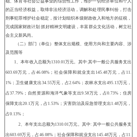
稳、体育等社会公益事业的综合性工作，维护一切经济单位和个人
的正当经济权益，取缔非法经济活动，调解和处理民事纠纷，打击
刑事犯罪维护社会稳定，按计划组织本级财政收入和地方的征税，
完成国家财政计划:抓好精神文明建设，丰富群众文化活动，树立社
会主义新风尚。
（二）部门（单位）整体支出规模、使用方向和主要内容、涉
及范围等
1、本年
收入
总额为
1310.01
万元。其中
:其中一般公共服务支出
603.69
万元，占
46.08
%；社会保障和就业支出
145.48
万元，占
11.
1
%；卫生健康支出
34.55
万元，占
2.64
%；农林水支出
495.13
万元，
占
37.79
%；自然资源和海洋气象等支出
9.58
万元，占
0.73
%；住房
保障支出
20.1
万元，占
1.5
3
%；灾害防治及应急管理支出
1.48
万元，
占
0.13
%；
2、本年支出总额为
1310.01
万元。其中
: 其中一般公共服务支
出
603.69
万元，占
46.08
%；社会保障和就业支出
145.48
万元，占
11.