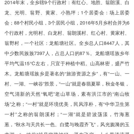
2014年末，全乡辖9个行政村：有红心、地胜、翁朗溪、白
龙、光明、翁野、黄家、小熟坪；1个居委会：场上居委
会；88个村民小组，3个居民小组，2016年5月乡村合并为6
个行政村，光明村、白龙村、翁朗溪村、红心村、黄家村、
翁野村，一个社区：龙船塘社区。全乡总人口8447人，其
中少数民族族7397人，占总人口的87％。龙船塘瑶族乡年
平均气温15℃左右，只宜于种植中稻。山高林密，盛产竹
木。龙船塘瑶族乡是著名的“旅游资源之乡”，有“一山、一
村、一湖、一峡谷”胜景，“一山”就是春翡夏翠，秋金冬银，
空气清新的天然“氧吧”老山草场，素有洪江市的“南山牧
场”之称；“一村”就是环境优美，民风淳朴，有“中华卫生第
一村”之称的翁朗溪村；“一湖”就是碧波荡漾，竹海葱
葱，“秋水与天共长一色、白鹭与晚霞齐飞”，风光旎漪的玉