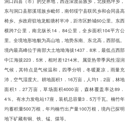
洞口四县（市）的交界地，西连深渡苗族乡，北接熟坪乡，
东与洞口县那溪瑶族乡毗邻，南邻绥宁县联民乡和会同县高
椅乡。乡政府驻地龙船塘村半冲，距市区黔城60公里。东西
横跨7公里，南北纵长14．84公里，全乡面积104平方公
里。全境地形地貌为高山地，地势东南、东北高，西部低。
境内最高峰位于南部大土地坳海拔1437．8米，最低点西部
中江海拔223．5米，相对差1214米。属亚热带季风性湿润
气候，其特点是气候温和，四季分明，冬暖夏凉，雨量充
沛，空气湿度大。耕地面积1．16万亩，人均1．2亩，林地
面积1．27万亩，草场面积4000亩，森林覆盖率达89．
4％。有水力发电站17座，装机总容量3．5万千瓦。楠竹年
均蓄积量500万根，年均楠竹出产量100万根，境内已探明
地下矿藏有铜、铁、锰、煤等。