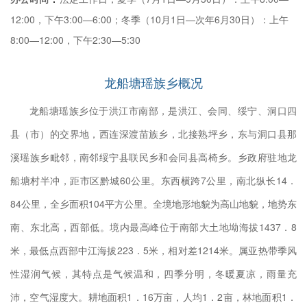
、机
12:00，下午3:00—6:00；冬季（10月1日—次年6月30日）：上午
查督
8:00—12:00，下午2:30—5:30
起草
龙船塘瑶族乡概况
龙船塘瑶族乡位于洪江市南部，是洪江、会同、绥宁、洞口四
县（市）的交界地，西连深渡苗族乡，北接熟坪乡，东与洞口县那
30
溪瑶族乡毗邻，南邻绥宁县联民乡和会同县高椅乡。乡政府驻地龙
0－
船塘村半冲，距市区黔城60公里。东西横跨7公里，南北纵长14．
84公里，全乡面积104平方公里。全境地形地貌为高山地貌，地势东
南、东北高，西部低。境内最高峰位于南部大土地坳海拔1437．8
指
米，最低点西部中江海拔223．5米，相对差1214米。属亚热带季风
计等
性湿润气候，其特点是气候温和，四季分明，冬暖夏凉，雨量充
村人
沛，空气湿度大。耕地面积1．16万亩，人均1．2亩，林地面积1．
济发