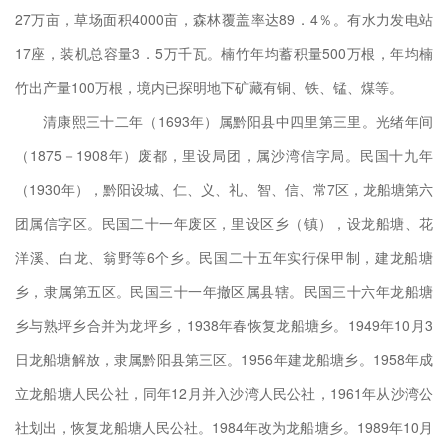
27万亩，草场面积4000亩，森林覆盖率达89．4％。有水力发电站
业面
17座，装机总容量3．5万千瓦。楠竹年均蓄积量500万根，年均楠
发等
竹出产量100万根，境内已探明地下矿藏有铜、铁、锰、煤等。
其他
清康熙三十二年（1693年）属黔阳县中四里第三里。光绪年间
（1875－1908年）废都，里设局团，属沙湾信字局。民国十九年
（1930年），黔阳设城、仁、义、礼、智、信、常7区，龙船塘第六
团属信字区。民国二十一年废区，里设区乡（镇），设龙船塘、花
30
洋溪、白龙、翁野等6个乡。民国二十五年实行保甲制，建龙船塘
0－
乡，隶属第五区。民国三十一年撤区属县辖。民国三十六年龙船塘
乡与熟坪乡合并为龙坪乡，1938年春恢复龙船塘乡。1949年10月3
日龙船塘解放，隶属黔阳县第三区。1956年建龙船塘乡。1958年成
建
立龙船塘人民公社，同年12月并入沙湾人民公社，1961年从沙湾公
施区
社划出，恢复龙船塘人民公社。1984年改为龙船塘乡。1989年10月
基础