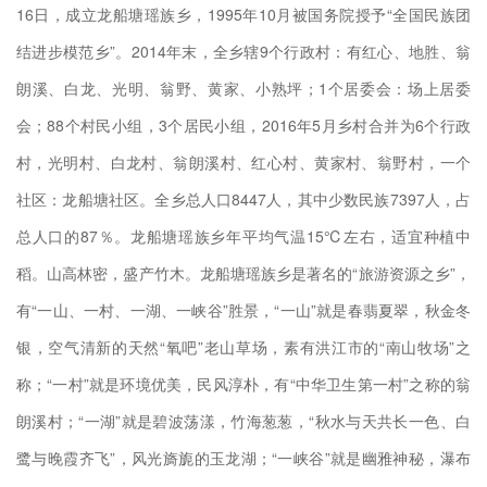
16日，成立龙船塘瑶族乡，1995年10月被国务院授予“全国民族团
生态
结进步模范乡”。2014年末，全乡辖9个行政村：有红心、地胜、翁
朗溪、白龙、光明、翁野、黄家、小熟坪；1个居委会：场上居委
会；88个村民小组，3个居民小组，2016年5月乡村合并为6个行政
村，光明村、白龙村、翁朗溪村、红心村、黄家村、翁野村，一个
30
社区：龙船塘社区。全乡总人口8447人，其中少数民族7397人，占
0－
总人口的87％。龙船塘瑶族乡年平均气温15℃左右，适宜种植中
稻。山高林密，盛产竹木。龙船塘瑶族乡是著名的“旅游资源之乡”，
有“一山、一村、一湖、一峡谷”胜景，“一山”就是春翡夏翠，秋金冬
恶、
银，空气清新的天然“氧吧”老山草场，素有洪江市的“南山牧场”之
等工
称；“一村”就是环境优美，民风淳朴，有“中华卫生第一村”之称的翁
全等
朗溪村；“一湖”就是碧波荡漾，竹海葱葱，“秋水与天共长一色、白
灾报
鹭与晚霞齐飞”，风光旖旎的玉龙湖；“一峡谷”就是幽雅神秘，瀑布
。