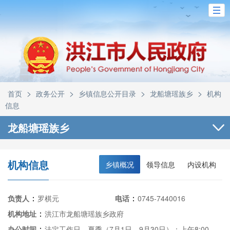
>
>
>
>
首页
政务公开
乡镇信息公开目录
龙船塘瑶族乡
机构
信息
龙船塘瑶族乡
机构信息
乡镇概况
领导信息
内设机构
：
：
负责人
罗棋元
电话
0745-7440016
：
机构地址
洪江市龙船塘瑶族乡政府
：
办公时间
法定工作日，夏季（7月1日—9月30日）：上午8:00—