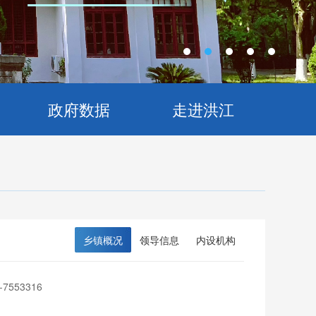
政府数据
走进洪江
乡镇概况
领导信息
内设机构
-7553316