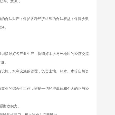
批评、意见；
有的合法财产；保护各种经济组织的合法权益；保障少数
权利。
组织指导好各产业生产，协调好本乡与外地区的经济交流
发展。
共设施，水利设施的管理，负责土地、林木、水等自然资
益事业的综合性工作，维护一切经济单位和个人的正当经
。
强财政实力。
破除陈规陋习，树立社会主义新风尚。