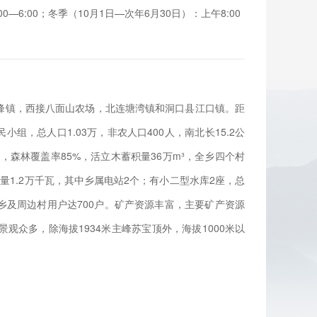
0—6:00；冬季（10月1日—次年6月30日）：上午8:00
峰镇，西接八面山农场，北连塘湾镇和洞口县江口镇。距
小组，总人口1.03万，非农人口400人，南北长15.2公
亩，森林覆盖率85%，活立木蓄积量36万m³，全乡四个村
量1.2万千瓦，其中乡属电站2个；有小二型水库2座，总
集乡及周边村用户达700户。矿产资源丰富，主要矿产资源
众多，除海拔1934米主峰苏宝顶外，海拔1000米以