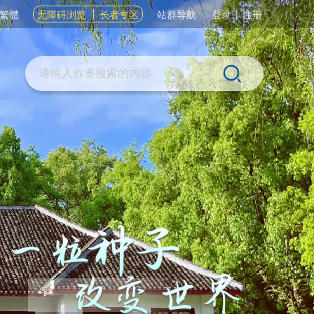
繁體
无障碍浏览
长者专区
站群导航
登录
|
注册