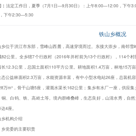
：
间
法定工作日，夏季（7月1日—9月30日）：上午8:00—12:00，下午3:0
0，下午2:30—5:30
铁山乡概况
山乡位于洪江市东部，雪峰山西麓，高速穿境而过。东接大崇乡，南邻雪
82公里。全乡辖7个行政村（2016年并村前为13个行政村），114个村民
长12.3公里，总国土面积110平方公里。耕地面积1.4万亩，林地15万
生态公益林面积2.3万亩，水能资源丰富，有中小型水电站26座，总装机容
 28万m³，骨干山塘5座，灌溉水渠长162公里；集乡有水厂一座，供应
、铜、白钨、铁、高岭土等。境内群峰叠嶂，生态良好，山清水秀，自然景观
峰达4座。
山乡机构介绍
、乡党委的主要职责