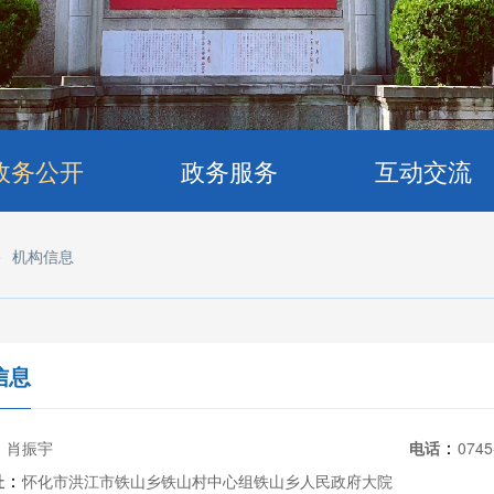
政务公开
政务服务
互动交流
>
机构信息
信息
：
：
肖振宇
电话
0745
：
址
怀化市洪江市铁山乡铁山村中心组铁山乡人民政府大院