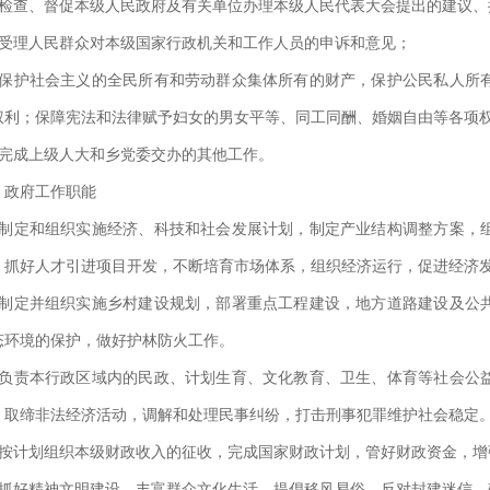
、检查、督促本级人民政府及有关单位办理本级人民代表大会提出的建议、
、受理人民群众对本级国家行政机关和工作人员的申诉和意见；
、保护社会主义的全民所有和劳动群众集体所有的财产，保护公民私人所
权利；保障宪法和法律赋予妇女的男女平等、同工同酬、婚姻自由等各项
、完成上级人大和乡党委交办的其他工作。
、政府工作职能
、制定和组织实施经济、科技和社会发展计划，制定产业结构调整方案，
，抓好人才引进项目开发，不断培育市场体系，组织经济运行，促进经济
、制定并组织实施乡村建设规划，部署重点工程建设，地方道路建设及公
态环境的保护，做好护林防火工作。
、负责本行政区域内的民政、计划生育、文化教育、卫生、体育等社会公
，取缔非法经济活动，调解和处理民事纠纷，打击刑事犯罪维护社会稳定
、按计划组织本级财政收入的征收，完成国家财政计划，管好财政资金，增
、抓好精神文明建设，丰富群众文化生活，提倡移风易俗，反对封建迷信，