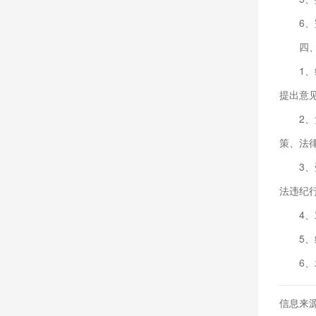
6
四
1
提出意
2
策、法
3
法违纪
4
5
6
信息来