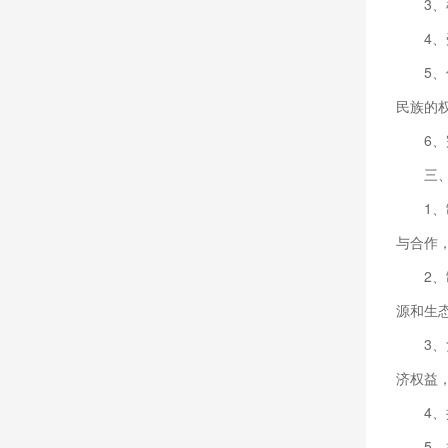
3
4
5
民族的
6
三
1
与合作
2
源和生
3
济权益
4
5