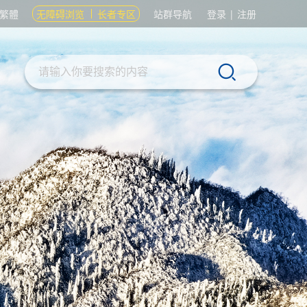
繁體
无障碍浏览
长者专区
站群导航
登录
|
注册