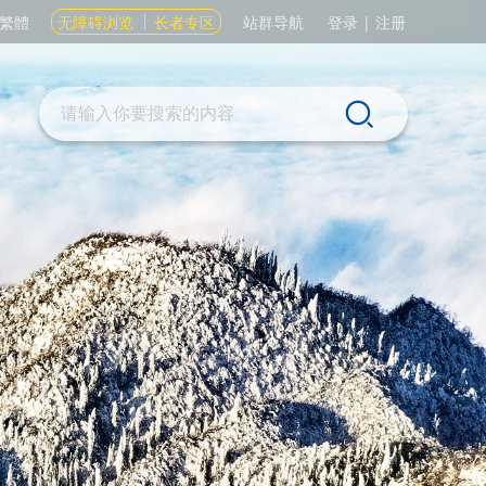
繁體
无障碍浏览
长者专区
站群导航
登录
|
注册