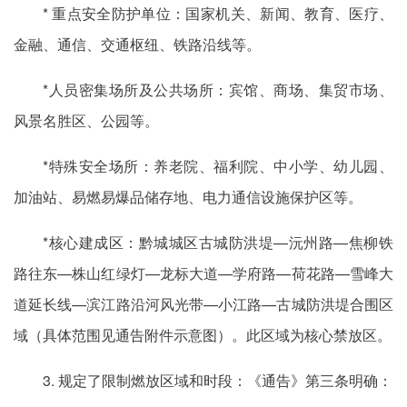
* 重点安全防护单位：国家机关、新闻、教育、医疗、
金融、通信、交通枢纽、铁路沿线等。
*人员密集场所及公共场所：宾馆、商场、集贸市场、
风景名胜区、公园等。
*特殊安全场所：养老院、福利院、中小学、幼儿园、
加油站、易燃易爆品储存地、电力通信设施保护区等。
*核心建成区：黔城城区古城防洪堤—沅州路—焦柳铁
路往东—株山红绿灯—龙标大道—学府路—荷花路—雪峰大
道延长线—滨江路沿河风光带—小江路—古城防洪堤合围区
域（具体范围见通告附件示意图）。此区域为核心禁放区。
3. 规定了限制燃放区域和时段：《通告》第三条明确：