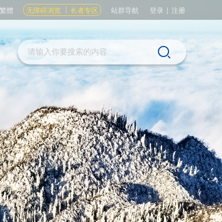
繁體
无障碍浏览
长者专区
站群导航
登录
|
注册