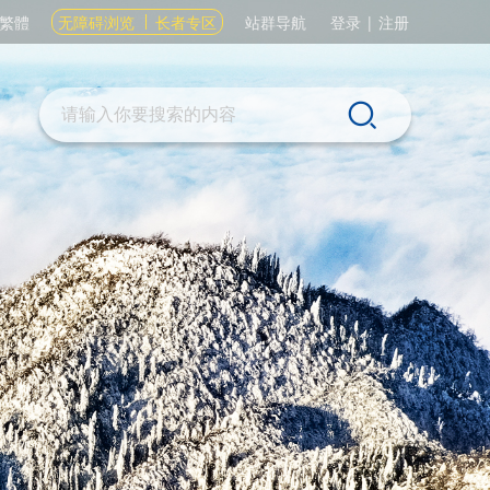
繁體
无障碍浏览
长者专区
站群导航
登录
|
注册