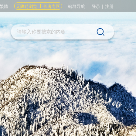
繁體
无障碍浏览
长者专区
站群导航
登录
|
注册