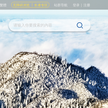
繁體
无障碍浏览
长者专区
站群导航
登录
|
注册