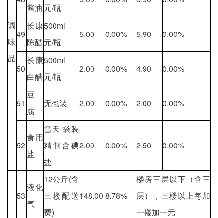
酱油
元/瓶
调
长康
500ml
49
5.00
0.00%
5.90
0.00%
味
陈醋
元/瓶
品
长康
500ml
50
2.00
0.00%
4.90
0.00%
白醋
元/瓶
豆
51
无包装
2.00
0.00%
2.00
0.00%
腐
雪天 袋装
食用
52
精制含碘
2.00
0.00%
2.50
0.00%
盐
盐
12公斤(含
楼房三层以下（含三
液化
53
三楼配送
148.00
8.78%
层），三楼以上每加
气
费)
一楼加一元