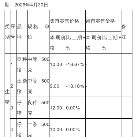
期：2026年4月30日
集市零售价格
超市零售价格
类
序
品
规格、单
备
别
号
种
位
注
本期价
比上期±
本期价
比上期±
格
%
格
%
良种
中等 500
1
10.00
-16.67%
-
猪
克
土杂
中等 500
2
9.00
-18.18%
-
猪
克
生
猪
仔
良种 500
3
12.00
0.00%
-
猪
克
仔
土杂 500
4
10.00
0.00%
-
猪
克