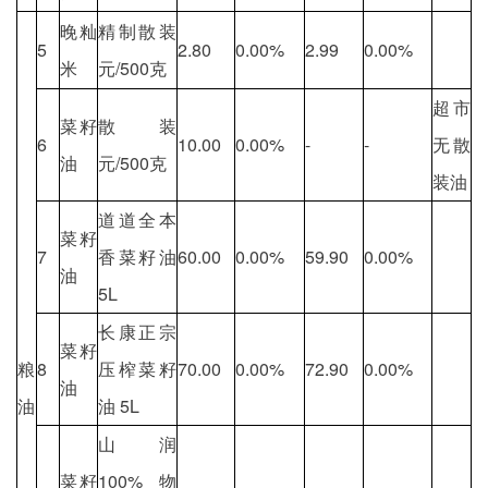
晚籼
精制散装
5
2.80
0.00%
2.99
0.00%
米
元/500克
超市
菜籽
散装
6
10.00
0.00%
-
-
无散
油
元/500克
装油
道道全本
菜籽
7
香菜籽油
60.00
0.00%
59.90
0.00%
油
5L
长康正宗
菜籽
粮
8
压榨菜籽
70.00
0.00%
72.90
0.00%
油
油
油 5L
山润
菜籽
100%物