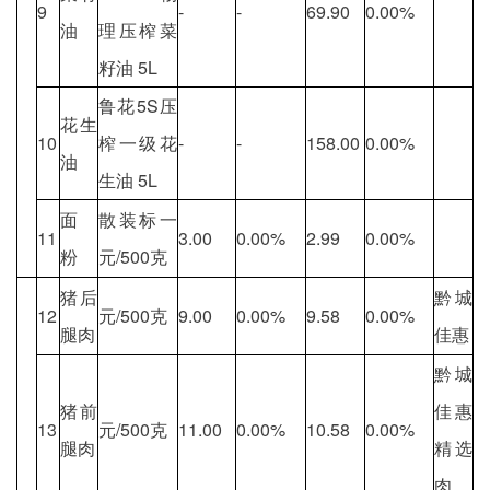
9
-
-
69.90
0.00%
油
理压榨菜
籽油 5L
鲁花5S压
花生
10
榨一级花
-
-
158.00
0.00%
油
生油 5L
面
散装标一
11
3.00
0.00%
2.99
0.00%
粉
元/500克
猪后
黔城
12
元/500克
9.00
0.00%
9.58
0.00%
腿肉
佳惠
黔城
猪前
佳惠
13
元/500克
11.00
0.00%
10.58
0.00%
腿肉
精选
肉