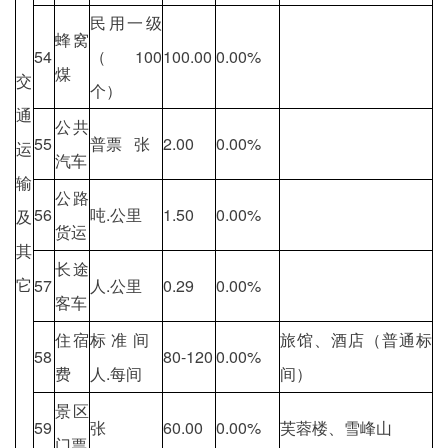
民用一级
蜂窝
54
（100
100.00
0.00%
煤
交
个）
通
公共
55
普票 张
2.00
0.00%
运
汽车
输
公路
56
吨.公里
1.50
0.00%
及
货运
其
长途
它
57
人.公里
0.29
0.00%
客车
住宿
标准间
旅馆、酒店（普通标
58
80-120
0.00%
费
人.每间
间）
景区
59
张
60.00
0.00%
芙蓉楼、雪峰山
门票