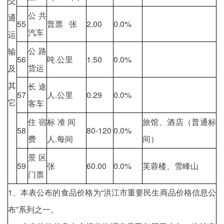
交
公共
通
55
普票 张
2.00
0.0%
汽车
运
公路
输
56
吨.公里
1.50
0.0%
货运
及
其
长途
57
人.公里
0.29
0.0%
它
客车
住宿
标准间
旅馆、酒店（普通标
58
80-120
0.0%
费
人.每间
间）
景区
59
张
60.00
0.0%
芙蓉楼、雪峰山
门票
1、本表公布的食品价格为“洪江市重要民生商品价格信息公
布”系列之一。