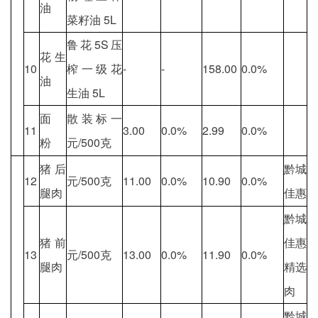
油
菜籽油 5L
鲁花5S压
花生
10
榨一级花
-
-
158.00
0.0%
油
生油 5L
面
散装标一
11
3.00
0.0%
2.99
0.0%
粉
元/500克
猪后
黔城
12
元/500克
11.00
0.0%
10.90
0.0%
腿肉
佳惠
黔城
猪前
佳惠
13
元/500克
13.00
0.0%
11.90
0.0%
腿肉
精选
肉
黔城