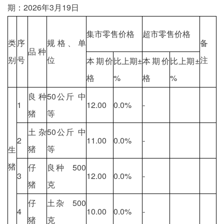
期：2026年3月19日
集市零售价格
超市零售价格
类
序
规格、单
备
品 种
别
号
位
注
本期价
比上期±
本期价
比上期±
格
%
格
%
良种
50公斤 中
1
12.00
0.0%
-
猪
等
土杂
50公斤 中
2
11.00
0.0%
-
猪
等
生
猪
仔
良种 500
3
12.00
0.0%
-
猪
克
仔
土杂 500
4
10.00
0.0%
-
猪
克