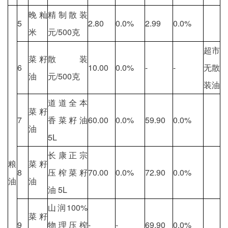
晚籼
精制散装
5
2.80
0.0%
2.99
0.0%
米
元/500克
超市
菜籽
散装
6
10.00
0.0%
-
-
无散
油
元/500克
装油
道道全本
菜籽
7
香菜籽油
60.00
0.0%
59.90
0.0%
油
5L
长康正宗
粮
菜籽
8
压榨菜籽
70.00
0.0%
72.90
0.0%
油
油
油 5L
山润100%
菜籽
9
物理压榨
-
-
69.90
0.0%