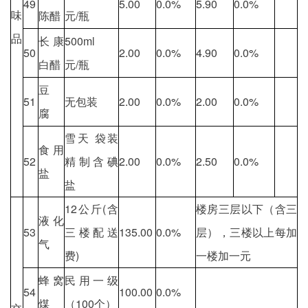
49
5.00
0.0%
5.90
0.0%
味
陈醋
元/瓶
品
长康
500ml
50
2.00
0.0%
4.90
0.0%
白醋
元/瓶
豆
51
无包装
2.00
0.0%
2.00
0.0%
腐
雪天 袋装
食用
52
精制含碘
2.00
0.0%
2.50
0.0%
盐
盐
12公斤(含
楼房三层以下（含三
液化
53
三楼配送
135.00
0.0%
层），三楼以上每加
气
费)
一楼加一元
蜂窝
民用一级
54
100.00
0.0%
煤
（100个）