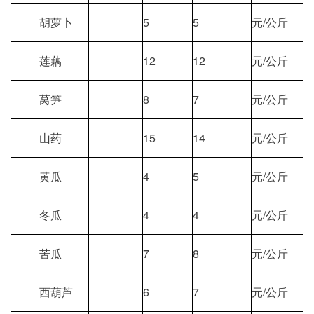
胡萝卜
5
5
元/公斤
莲藕
12
12
元/公斤
莴笋
8
7
元/公斤
山药
15
14
元/公斤
黄瓜
4
5
元/公斤
冬瓜
4
4
元/公斤
苦瓜
7
8
元/公斤
西葫芦
6
7
元/公斤