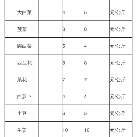
大白菜
4
5
元/公斤
菠菜
8
8
元/公斤
圆白菜
5
4
元/公斤
西兰花
8
8
元/公斤
菜花
7
7
元/公斤
白萝卜
4
4
元/公斤
土豆
6
5
元/公斤
生姜
10
10
元/公斤