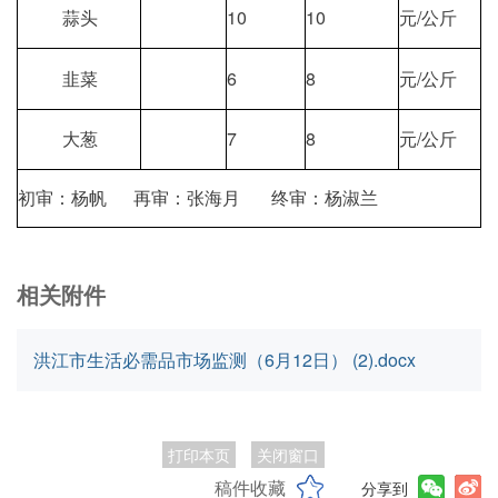
蒜头
10
10
元/公斤
韭菜
6
8
元/公斤
大葱
7
8
元/公斤
初审：杨帆 再审：张海月 终审：杨淑兰
相关附件
洪江市生活必需品市场监测（6月12日） (2).docx
打印本页
关闭窗口
稿件收藏
分享到